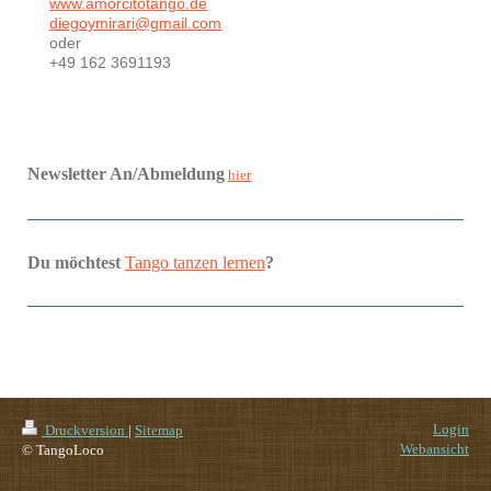
www.amorcitotango.de
diegoymirari@gmail.com
oder
+49 162 3691193
Newsletter An/Abmeldung
hier
Du möchtest
Tango tanzen lernen
?
Login
Druckversion
|
Sitemap
Webansicht
© TangoLoco