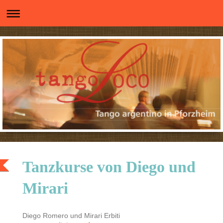
Tanzkurse von Diego und
Mirari
Diego Romero und Mirari Erbiti